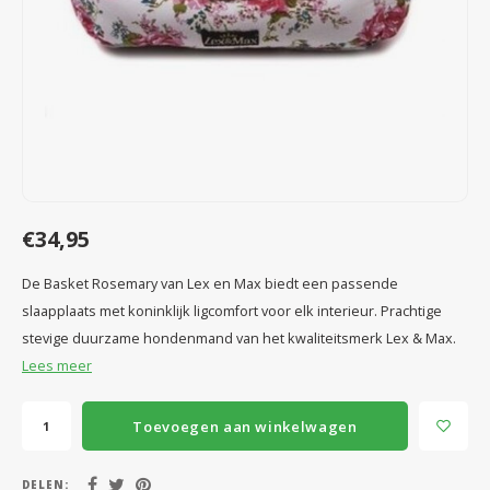
Speelgoed
Anti vlo/teek/worm
Coaching; Steun & Rouwverwerking
Water
Vitam
Regen
Gewri
Tuigen, lijnen en kleding
Tuigen en lijnen
Water
Horm
Horm
Manden en dekens
Vachtonderhoud
Trimt
Luch
Luch
Overige
Apotheek
Blaas 
Blaas
€34,95
Vacht
De Basket Rosemary van Lex en Max biedt een passende
Immu
slaapplaats met koninklijk ligcomfort voor elk interieur. Prachtige
stevige duurzame hondenmand van het kwaliteitsmerk Lex & Max.
Lees meer
Toevoegen aan winkelwagen
DELEN: