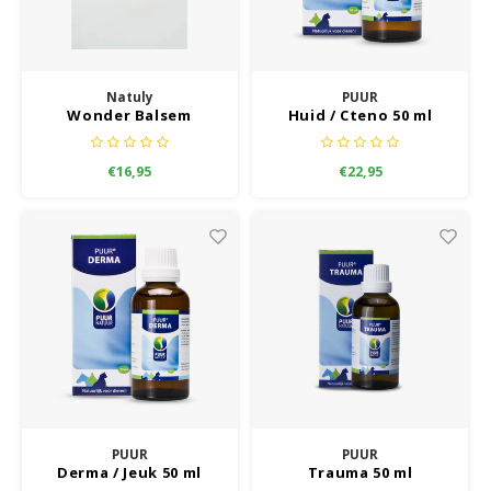
Gewri
Anti vlo/teek/worm
Coaching; Steun & Rouwverwerking
Water
Regen
Gewri
Speelgoed
Vitam
Tuigen en lijnen
Water
Natuly
PUUR
Horm
Tuigen, lijnen en kleding
Wonder Balsem
Huid / Cteno 50 ml
Horm
Vachtonderhoud
Trimt
Luch
Manden en dekens
Luch
€16,95
€22,95
Apotheek
Blaas
Overige
Blaas 
Vacht
Immu
PUUR
PUUR
Derma / Jeuk 50 ml
Trauma 50 ml