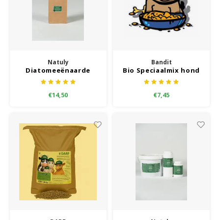
Natuly
Bandit
Diatomeeënaarde
Bio Speciaalmix hond
€14,50
€7,45