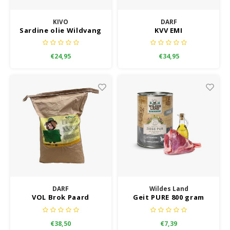
KIVO
DARF
Sardine olie Wildvang
KVV EMI
500 ml
€24,95
€34,95
DARF
Wildes Land
VOL Brok Paard
Geit PURE 800 gram
€38,50
€7,39