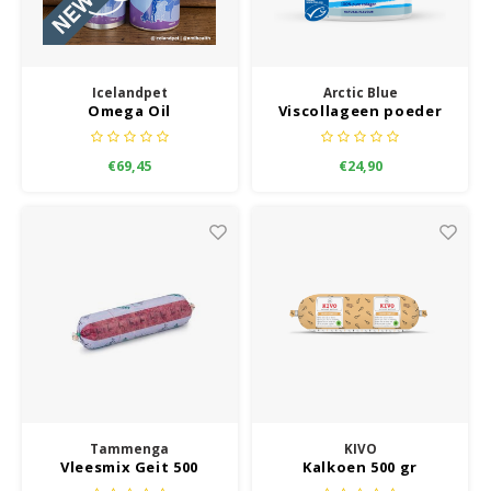
Icelandpet
Arctic Blue
Omega Oil
Viscollageen poeder
HK 150 gram
€69,45
€24,90
Tammenga
KIVO
Vleesmix Geit 500
Kalkoen 500 gr
gram