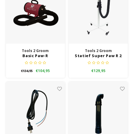
Tools 2 Groom
Tools 2 Groom
Basic Paw-R
Statief Super Paw R 2
Waterblazer Zacht
motorig
Roze
€104,95
€129,95
€134,95