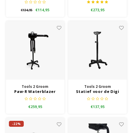
Waterblazer Lavendel
Waterblazer twee
motoren
€114,95
€273,95
€134,95
Tools 2 Groom
Tools 2 Groom
Paw-R Waterblazer
Statief voor de Digi
met statief
Paw-R waterblazers
€259,95
€137,95
-22%