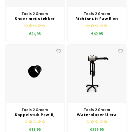
Tools 2 Groom
Tools 2 Groom
Snoer met stekker
Richtsnuit Paw R en
voor alle Paw-R
Super Paw R 2-motorig
waterblazers
€24,95
€49,95
Tools 2 Groom
Tools 2 Groom
Koppelstuk Paw-R,
Waterblazer Ultra
Paw-R, Super Paw-R
Paw-R met statief
€13,95
€299,95