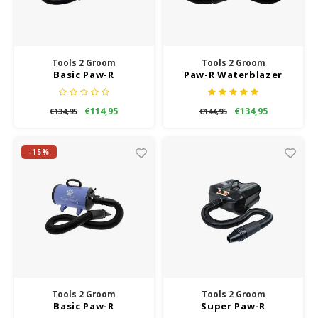
Anti vlo/teek/worm
Coaching; Steun & Rouwverwerking
Vitam
Regen
Gewri
Speelgoed
Water
Tuigen en lijnen
Horm
Tools 2 Groom
Tools 2 Groom
Horm
Tuigen, lijnen en kleding
Water
Basic Paw-R
Paw-R Waterblazer
Vachtonderhoud
Waterblazer Zand
Luch
Luch
Manden en dekens
Trimt
€114,95
€134,95
€134,95
€144,95
Apotheek
Blaas 
Blaas
Overige
-15%
Vacht
Immu
Tools 2 Groom
Tools 2 Groom
Basic Paw-R
Super Paw-R