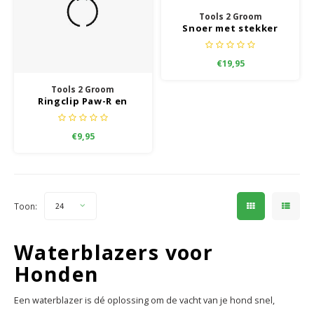
Tools 2 Groom
Snoer met stekker
Basic Paw-R, Paw-R,
Super Paw-R
€19,95
Tools 2 Groom
Ringclip Paw-R en
Super Paw-R (Ring
tussen waterblazer en
€9,95
slang en de ring
tussen slang en
mondstuk)
Toon:
24
Waterblazers voor
Honden
Een waterblazer is dé oplossing om de vacht van je hond snel,