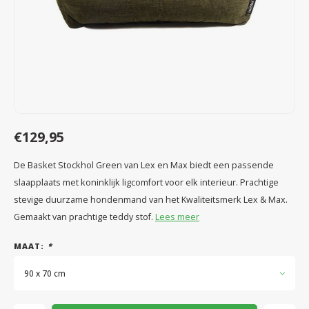
Speelgoed
Anti vlo/teek/worm
Coaching; Steun & Rouwverwerking
Water
Vitam
Regen
Gewri
Tuigen, lijnen en kleding
Tuigen en lijnen
Water
Horm
Horm
Manden en dekens
Vachtonderhoud
Trimt
Luch
Luch
Overige
Apotheek
Blaas 
Blaas
€129,95
Vacht
De Basket Stockhol Green van Lex en Max biedt een passende
slaapplaats met koninklijk ligcomfort voor elk interieur. Prachtige
Immu
stevige duurzame hondenmand van het Kwaliteitsmerk Lex & Max.
Gemaakt van prachtige teddy stof.
Lees meer
MAAT:
*
90 x 70 cm