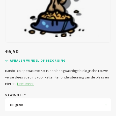
Speelgoed
Anti vlo/teek/worm
Coaching; Steun & Rouwverwerking
Water
Vitam
Regen
Gewri
Tuigen, lijnen en kleding
Tuigen en lijnen
Water
Horm
Horm
Manden en dekens
Vachtonderhoud
Trimt
Luch
Luch
Overige
Apotheek
Blaas 
Blaas
€6,50
Vacht
AFHALEN WINKEL OF BEZORGING
Immu
Bandit Bio Speciaalmix Kat is een hoogwaardige biologische rauwe
verse vlees voeding voor katten ter ondersteuning van de blaas en
nieren.
Lees meer
GEWICHT:
*
300 gram