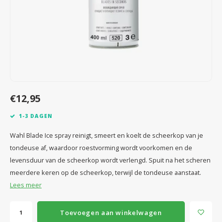
Speelgoed
Anti vlo/teek/worm
Coaching; Steun & Rouwverwerking
Water
Vitam
Regen
Gewri
Tuigen, lijnen en kleding
Tuigen en lijnen
Water
Horm
Horm
Manden en dekens
Vachtonderhoud
Trimt
Luch
Luch
Overige
Apotheek
Blaas 
Blaas
€12,95
Vacht
1-3 DAGEN
Immu
Wahl Blade Ice spray reinigt, smeert en koelt de scheerkop van je
tondeuse af, waardoor roestvorming wordt voorkomen en de
levensduur van de scheerkop wordt verlengd. Spuit na het scheren
meerdere keren op de scheerkop, terwijl de tondeuse aanstaat.
Lees meer
Toevoegen aan winkelwagen