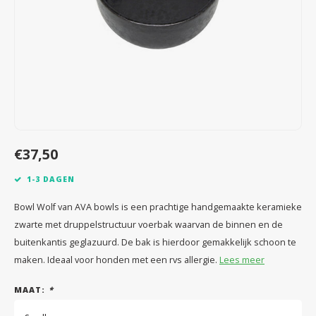
Speelgoed
Anti vlo/teek/worm
Coaching; Steun & Rouwverwerking
Water
Vitam
Regen
Gewri
Tuigen, lijnen en kleding
Tuigen en lijnen
Water
Horm
Horm
Manden en dekens
Vachtonderhoud
Trimt
Luch
Luch
Overige
Apotheek
Blaas 
Blaas
€37,50
Vacht
1-3 DAGEN
Immu
Bowl Wolf van AVA bowls is een prachtige handgemaakte keramieke
zwarte met druppelstructuur voerbak waarvan de binnen en de
buitenkantis geglazuurd. De bak is hierdoor gemakkelijk schoon te
maken. Ideaal voor honden met een rvs allergie.
Lees meer
MAAT:
*