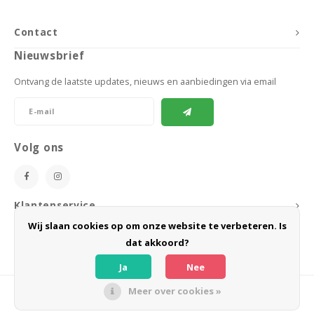
Speelgoed
Anti vlo/teek/worm
Coaching; Steun & Rouwverwerking
Water
Vitam
Regen
Gewri
Contact
Tuigen, lijnen en kleding
Tuigen en lijnen
Water
Horm
Nieuwsbrief
Horm
Manden en dekens
Vachtonderhoud
Trimt
Ontvang de laatste updates, nieuws en aanbiedingen via email
Luch
Luch
Overige
Apotheek
Blaas 
Blaas
Volg ons
Vacht
Immu
Klantenservice
Wij slaan cookies op om onze website te verbeteren. Is
Mijn account
dat akkoord?
Ja
Nee
Meer over cookies »
© Copyright 2026 BoeZLife - Powered by
Lightspeed
- Theme by
Shopmonkey