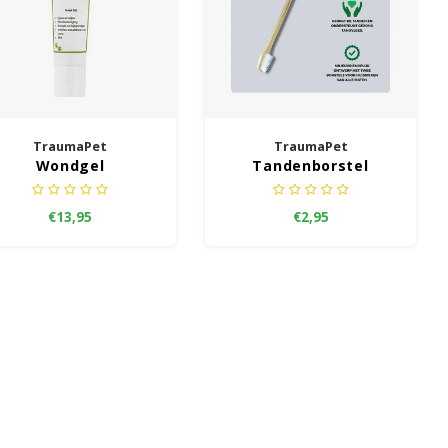
TraumaPet
TraumaPet
Wondgel
Tandenborstel
bamboo dubbelzijdig
€13,95
€2,95