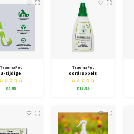
TraumaPet
TraumaPet
3-zijdige
oordruppels
ndenborstel
€4,95
€15,95