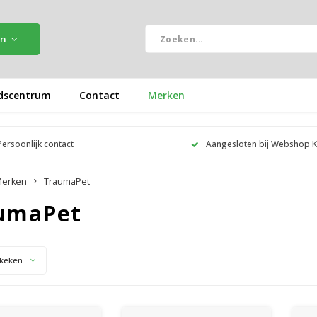
ën
dscentrum
Contact
Merken
Persoonlijk contact
Aangesloten bij Webshop 
erken
TraumaPet
umaPet
keken