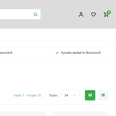
0
Keurmerk
Fysieke winkel in Warmond
Toon 1 - 10 van 10
Toon:
24