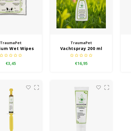
TraumaPet
TraumaPet
ium Wet Wipes
Vachtspray 200 ml
(15 st.)
€3,45
€16,95