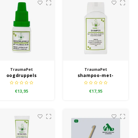
TraumaPet
TraumaPet
oogdruppels
shampoo-met-
colloidaal-zilver-en-
essentiele-olien
€13,95
€17,95