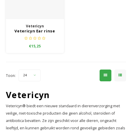
Speelgoed
Anti vlo/teek/worm
Coaching; Steun & Rouwverwerking
Water
Vitam
Regen
Gewri
Tuigen, lijnen en kleding
Tuigen en lijnen
Water
Horm
Vetericyn
Horm
Vetericyn Ear rinse
Manden en dekens
Vachtonderhoud
Trimt
Luch
Luch
€15,25
Overige
Apotheek
Blaas 
Blaas
Vacht
Toon:
24
Immu
Vetericyn
Vetericyn® biedt een nieuwe standaard in dierenverzorging met
veilige, niet-toxische producten die geen alcohol, steroïden of
antibiotica bevatten. Ze zijn geschikt voor alle dieren, ongeacht
leeftijd, en kunnen gebruikt worden rond gevoelige gebieden zoals