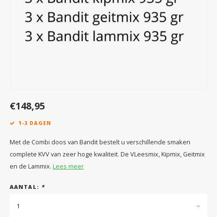
Speelgoed
Anti vlo/teek/worm
Coaching; Steun & Rouwverwerking
Water
Vitam
Regen
Gewri
Tuigen, lijnen en kleding
Tuigen en lijnen
Water
Horm
Horm
Manden en dekens
Vachtonderhoud
Trimt
Luch
Luch
Overige
Apotheek
Blaas 
Blaas
€148,95
Vacht
1-3 DAGEN
Immu
Met de Combi doos van Bandit bestelt u verschillende smaken
complete KVV van zeer hoge kwaliteit. De VLeesmix, Kipmix, Geitmix
en de Lammix.
Lees meer
AANTAL:
*
1