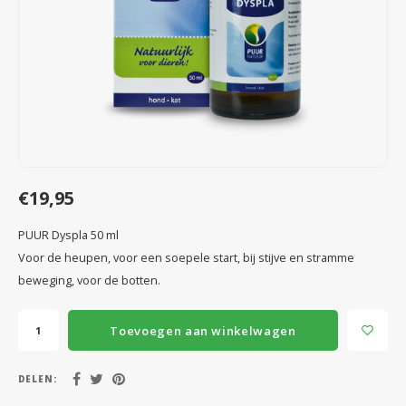
Speelgoed
Anti vlo/teek/worm
Coaching; Steun & Rouwverwerking
Water
Vitam
Regen
Gewri
Tuigen, lijnen en kleding
Tuigen en lijnen
Water
Horm
Horm
Manden en dekens
Vachtonderhoud
Trimt
Luch
Luch
Overige
Apotheek
Blaas 
Blaas
€19,95
Vacht
PUUR Dyspla 50 ml
Immu
Voor de heupen, voor een soepele start, bij stijve en stramme
beweging, voor de botten.
Toevoegen aan winkelwagen
DELEN: