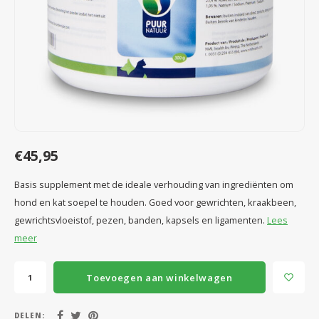
Speelgoed
Anti vlo/teek/worm
Coaching; Steun & Rouwverwerking
Water
Vitam
Regen
Gewri
Tuigen, lijnen en kleding
Tuigen en lijnen
Water
Horm
Horm
Manden en dekens
Vachtonderhoud
Trimt
Luch
Luch
Overige
Apotheek
Blaas 
Blaas
€45,95
Vacht
Basis supplement met de ideale verhouding van ingrediënten om
Immu
hond en kat soepel te houden. Goed voor gewrichten, kraakbeen,
gewrichtsvloeistof, pezen, banden, kapsels en ligamenten.
Lees
meer
Toevoegen aan winkelwagen
DELEN: