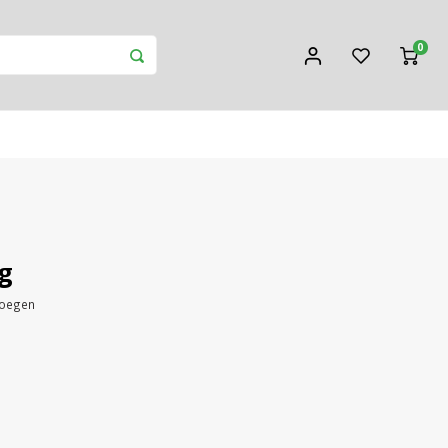
0
kg
voegen