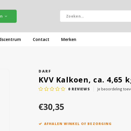
ën
dscentrum
Contact
Merken
DARF
KVV Kalkoen, ca. 4,65 
0
REVIEWS
Je beoordeling toe
€30,35
AFHALEN WINKEL OF BEZORGING