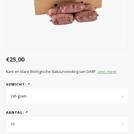
Speelgoed
Anti vlo/teek/worm
Coaching; Steun & Rouwverwerking
Water
Vitam
Regen
Gewri
Tuigen, lijnen en kleding
Tuigen en lijnen
Water
Horm
Horm
Manden en dekens
Vachtonderhoud
Trimt
Luch
Luch
Overige
Apotheek
Blaas 
Blaas
€25,00
Vacht
Kant en klare Biologische Natuurvoeding van DARF.
Lees meer
Immu
GEWICHT:
*
245 gram
AANTAL:
*
19