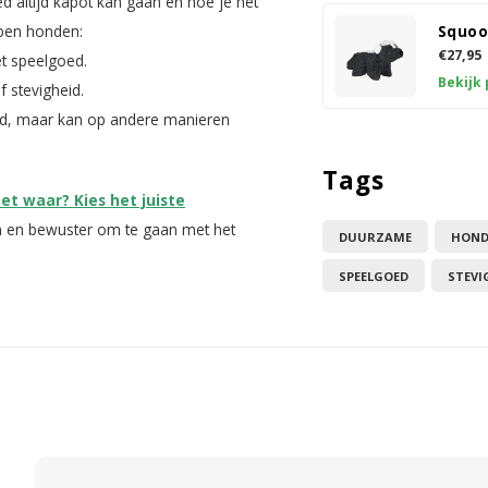
ed altijd kapot kan gaan en hoe je het
ypen honden:
Squoo
€27,95
et speelgoed.
Bekijk
f stevigheid.
oed, maar kan op andere manieren
Tags
et waar? Kies het juiste
n en bewuster om te gaan met het
DUURZAME
HOND
SPEELGOED
STEVI