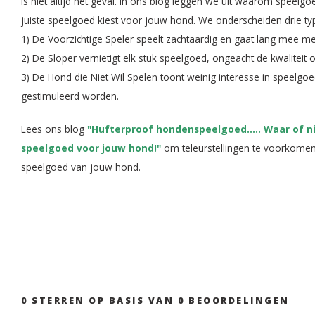
is niet altijd het geval. In ons blog leggen we uit waarom speelgo
juiste speelgoed kiest voor jouw hond. We onderscheiden drie t
1) De Voorzichtige Speler speelt zachtaardig en gaat lang mee m
2) De Sloper vernietigt elk stuk speelgoed, ongeacht de kwaliteit o
3) De Hond die Niet Wil Spelen toont weinig interesse in speelg
gestimuleerd worden.
Lees ons blog
"Hufterproof hondenspeelgoed..... Waar of ni
speelgoed voor jouw hond!"
om teleurstellingen te voorkome
speelgoed van jouw hond.
0
STERREN OP BASIS VAN
0
BEOORDELINGEN