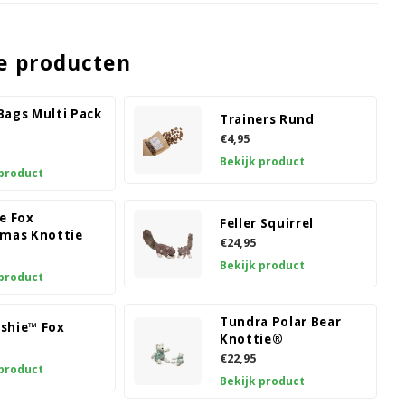
e producten
Bags Multi Pack
Trainers Rund
€4,95
Bekijk product
 product
e Fox
Feller Squirrel
tmas Knottie
€24,95
Bekijk product
 product
Tundra Polar Bear
shie™ Fox
Knottie®
€22,95
 product
Bekijk product