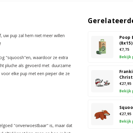
Gerelateerd
f, uw pup zal hem niet meer willen
Poop 
(8x15)
!
€7,75
Bekijk
oog "squoosh"en, waardoor ze extra
acht pluche als gevoerd met duurzame
Franki
 voor elke pup met een pieper die ze
Chris
€27,95
Bekijk
Squoo
€27,95
Bekijk
elgoed "onverwoestbaar" is, maar dat