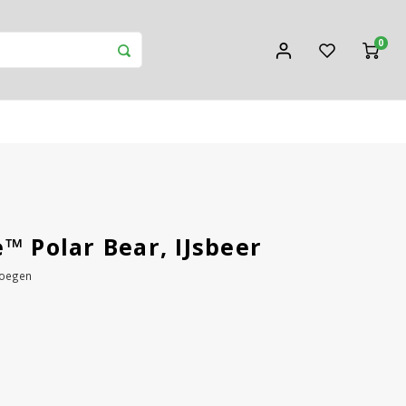
0
™ Polar Bear, IJsbeer
voegen