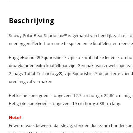
Beschrijving
Snowy Polar Bear Squooshie™️ is gemaakt van heerlijk zachte sto
neerleggen. Perfect om mee te spelen en te knuffelen; een feesje
HuggleHounds® Squooshies™ zijn zo zacht dat ze letterlijk omh
draagbaar en extra knuffelbaar zijn. Gemaakt van zowel superz
2-laags Tuffut Technology®, zijn Squooshies™️ de perfecte vriend
urenlang zal vermaken
Het kleine speelgoed is ongeveer 12,7 cm hoog x 22,86 cm lang.
Het grote speelgoed is ongeveer 19 cm hoog x 38 cm lang.
Note!
Er wordt vaak beweerd dat stevig, sterk en duurzaam hondenspe