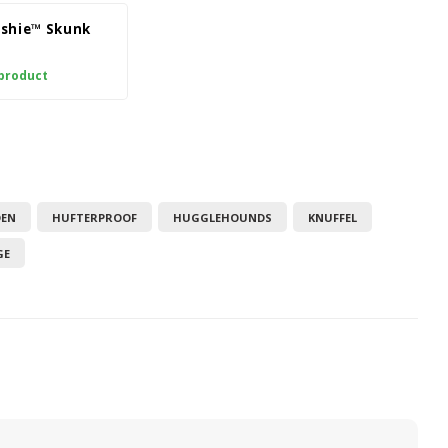
shie™ Skunk
 product
EN
HUFTERPROOF
HUGGLEHOUNDS
KNUFFEL
GE