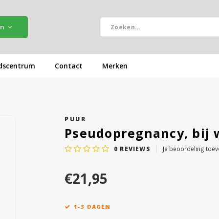
ën
dscentrum
Contact
Merken
PUUR
Pseudopregnancy, bij
0
REVIEWS
Je beoordeling toe
€21,95
1-3 DAGEN