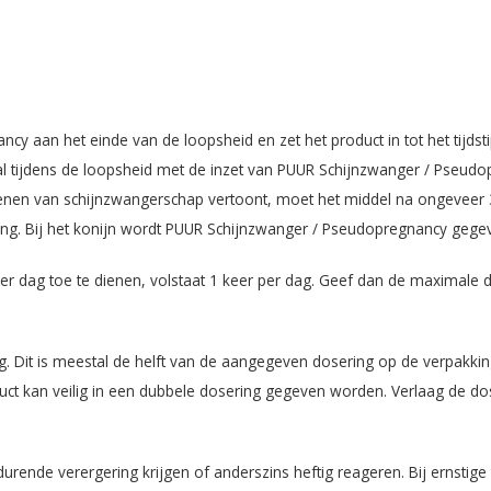
 aan het einde van de loopsheid en zet het product in tot het tijdsti
 al tijdens de loopsheid met de inzet van PUUR Schijnzwanger / Pseu
nen van schijnzwangerschap vertoont, moet het middel na ongeveer 3
g. Bij het konijn wordt PUUR Schijnzwanger / Pseudopregnancy gegeve
 per dag toe te dienen, volstaat 1 keer per dag. Geef dan de maximale d
Dit is meestal de helft van de aangegeven dosering op de verpakking. 
duct kan veilig in een dubbele dosering gegeven worden. Verlaag de dose
rende verergering krijgen of anderszins heftig reageren. Bij ernstig