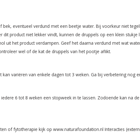
of bek, eventueel verdund met een beetje water. Bij voorkeur niet tegel
dit product niet lekker vindt, kunnen de druppels op een klein stukje 
ohol uit het product verdampen. Geef het daarna verdund met wat wate
roleer wel of de kat de druppels van het pootje aflikt.
 Dit kan variëren van enkele dagen tot 3 weken. Ga bij verbetering nog 
 iedere 6 tot 8 weken een stopweek in te lassen. Zodoende kan na d
en of fytotherapie kijk op www.naturafoundation.nl Interacties (exter