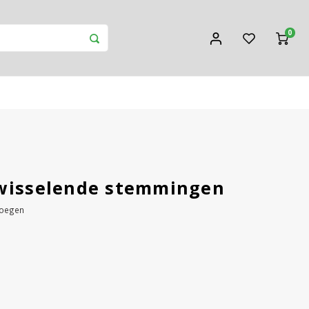
0
 wisselende stemmingen
voegen