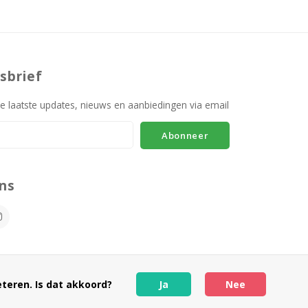
sbrief
e laatste updates, nieuws en aanbiedingen via email
Abonneer
ns
teren. Is dat akkoord?
Ja
Nee