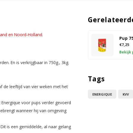
Gerelateerd
lland en Noord-Holland.
Pup 7
€7,25
Bekijk
n. En is verkrijgbaar in 750g., 3kg.
Tags
 de leeftijd van vier weken met het
ENERGIQUE
KVV
at Energique voor pups verder gevoerd
meebrengt wanneer hij van omgeving
Dit is een gemiddelde, al naar gelang