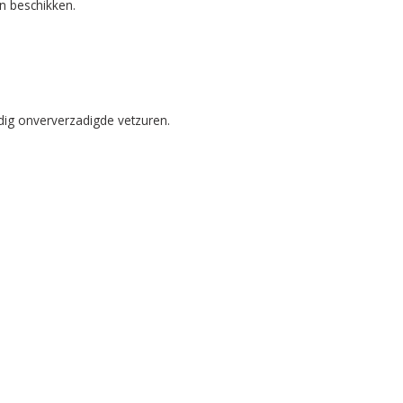
en beschikken.
udig onververzadigde vetzuren.