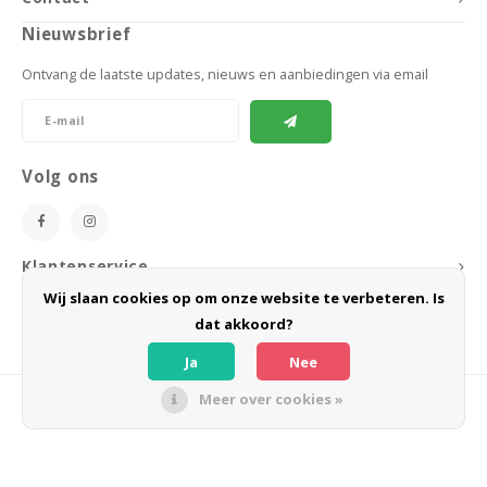
Nieuwsbrief
Ontvang de laatste updates, nieuws en aanbiedingen via email
Volg ons
Klantenservice
Wij slaan cookies op om onze website te verbeteren. Is
Mijn account
dat akkoord?
Ja
Nee
Meer over cookies »
© Copyright 2026 BoeZLife - Powered by
Lightspeed
- Theme by
Shopmonkey