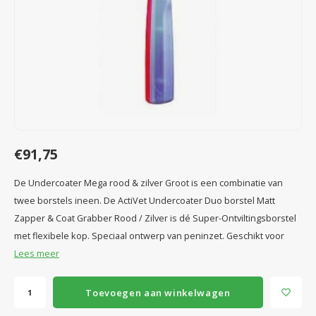
Speelgoed
Anti vlo/teek/worm
Coaching; Steun & Rouwverwerking
Water
Vitam
Regen
Gewri
Tuigen, lijnen en kleding
Tuigen en lijnen
Water
Horm
Horm
Manden en dekens
Vachtonderhoud
Trimt
Luch
Luch
Overige
Apotheek
Blaas 
Blaas
€91,75
Vacht
De Undercoater Mega rood & zilver Groot is een combinatie van
Immu
twee borstels ineen. De ActiVet Undercoater Duo borstel Matt
Zapper & Coat Grabber Rood / Zilver is dé Super-Ontviltingsborstel
met flexibele kop. Speciaal ontwerp van peninzet. Geschikt voor
Lees meer
Toevoegen aan winkelwagen