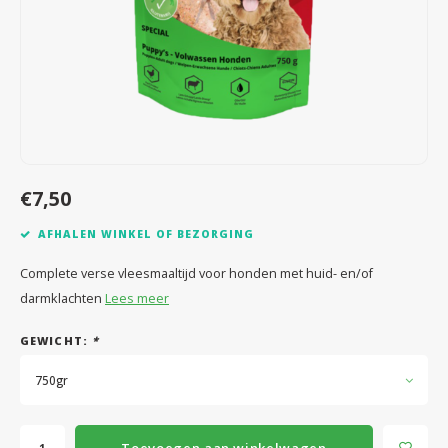
Speelgoed
Anti vlo/teek/worm
Coaching; Steun & Rouwverwerking
Water
Vitam
Regen
Gewri
Tuigen, lijnen en kleding
Tuigen en lijnen
Water
Horm
Horm
Manden en dekens
Vachtonderhoud
Trimt
Luch
Luch
Overige
Apotheek
Blaas 
Blaas
€7,50
Vacht
AFHALEN WINKEL OF BEZORGING
Immu
Complete verse vleesmaaltijd voor honden met huid- en/of
darmklachten
Lees meer
GEWICHT:
*
750gr
Toevoegen aan winkelwagen