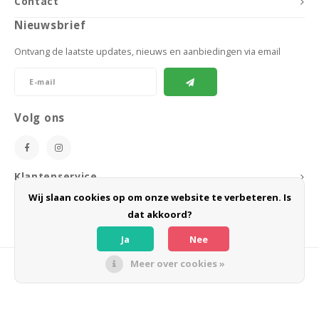
Contact
Nieuwsbrief
Ontvang de laatste updates, nieuws en aanbiedingen via email
Volg ons
Klantenservice
Wij slaan cookies op om onze website te verbeteren. Is
Mijn account
dat akkoord?
Ja
Nee
Meer over cookies »
© Copyright 2026 BoeZLife - Powered by
Lightspeed
- Theme by
Shopmonkey