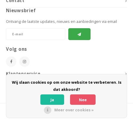
Contact
Nieuwsbrief
Ontvang de laatste updates, nieuws en aanbiedingen via email
Volg ons
Klantenservice
Wij slaan cookies op om onze website te verbeteren. Is
Mijn account
dat akkoord?
Ja
Nee
Meer over cookies »
© Copyright 2026 BoeZLife - Powered by
Lightspeed
- Theme by
Shopmonkey