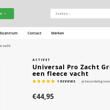
ën
dscentrum
Contact
Merken
e vacht
ACTIVET
Universal Pro Zacht G
een fleece vacht
1
REVIEWS
Je beoordeling toe
€44,95