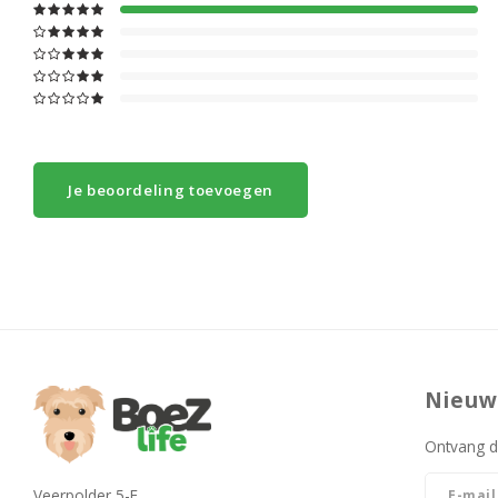
Je beoordeling toevoegen
Nieuw
Ontvang d
Veerpolder 5-F