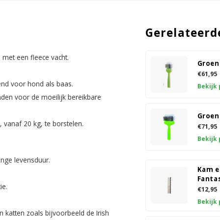
Gerelateerd
n met een fleece vacht.
Groen
€61,95
tend voor hond als baas.
Bekijk
den voor de moeilijk bereikbare
Groen
 vanaf 20 kg, te borstelen.
€71,95
Bekijk
ange levensduur.
Kam e
Fanta
ie.
€12,95
Bekijk
 katten zoals bijvoorbeeld de Irish