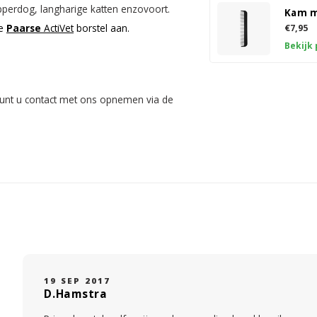
pperdog, langharige katten enzovoort.
Kam m
de
Paarse
ActiVet
borstel aan.
€7,95
Bekijk
s kunt u contact met ons opnemen via de
19 SEP 2017
D.Hamstra