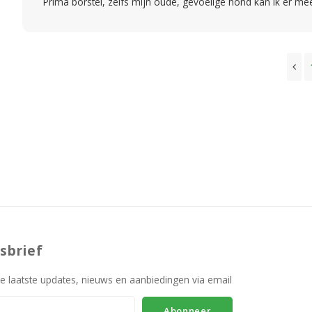
Prima borstel, zelfs mijn oude, gevoelige hond kan ik er me
sbrief
e laatste updates, nieuws en aanbiedingen via email
Abonneer