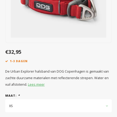
Speelgoed
Anti vlo/teek/worm
Coaching; Steun & Rouwverwerking
Water
Vitam
Regen
Gewri
Tuigen, lijnen en kleding
Tuigen en lijnen
Water
Horm
Horm
Manden en dekens
Vachtonderhoud
Trimt
Luch
Luch
Overige
Apotheek
Blaas 
Blaas
€32,95
Vacht
1-3 DAGEN
Immu
De Urban Explorer halsband van DOG Copenhagen is gemaakt van
zachte duurzame materialen met reflecterende strepen. Water en
vuil afstotend.
Lees meer
MAAT:
*
XS