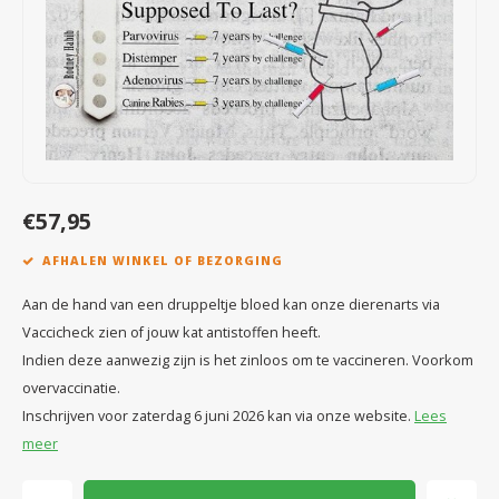
Speelgoed
Anti vlo/teek/worm
Coaching; Steun & Rouwverwerking
Water
Vitam
Regen
Gewri
Tuigen, lijnen en kleding
Tuigen en lijnen
Water
Horm
Horm
Manden en dekens
Vachtonderhoud
Trimt
Luch
Luch
Overige
Apotheek
Blaas 
Blaas
€57,95
Vacht
AFHALEN WINKEL OF BEZORGING
Immu
Aan de hand van een druppeltje bloed kan onze dierenarts via
Vaccicheck zien of jouw kat antistoffen heeft.
Indien deze aanwezig zijn is het zinloos om te vaccineren. Voorkom
overvaccinatie.
Inschrijven voor zaterdag 6 juni 2026 kan via onze website.
Lees
meer