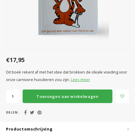
Speelgoed
Anti vlo/teek/worm
Coaching; Steun & Rouwverwerking
Water
Vitam
Regen
Gewri
Tuigen, lijnen en kleding
Tuigen en lijnen
Water
Horm
Horm
Manden en dekens
Vachtonderhoud
Trimt
Luch
Luch
Overige
Apotheek
Blaas 
Blaas
€17,95
Vacht
Dit boek rekent af met het idee dat brokken de ideale voeding voor
onze carnivore huisdieren zou zijn.
Lees meer
Immu
Toevoegen aan winkelwagen
DELEN:
Productomschrijving