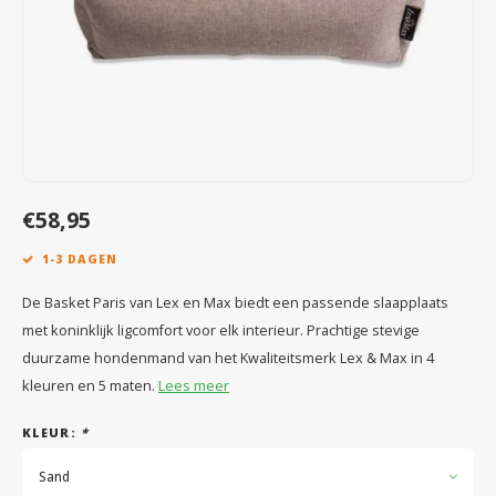
Speelgoed
Anti vlo/teek/worm
Coaching; Steun & Rouwverwerking
Water
Vitam
Regen
Gewri
Tuigen, lijnen en kleding
Tuigen en lijnen
Water
Horm
Horm
Manden en dekens
Vachtonderhoud
Trimt
Luch
Luch
Overige
Apotheek
Blaas 
Blaas
€58,95
Vacht
1-3 DAGEN
Immu
De Basket Paris van Lex en Max biedt een passende slaapplaats
met koninklijk ligcomfort voor elk interieur. Prachtige stevige
duurzame hondenmand van het Kwaliteitsmerk Lex & Max in 4
kleuren en 5 maten.
Lees meer
KLEUR:
*
Sand