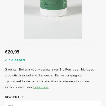
Speelgoed
Anti vlo/teek/worm
Coaching; Steun & Rouwverwerking
Water
Vitam
Regen
Gewri
Tuigen, lijnen en kleding
Tuigen en lijnen
Water
Horm
Horm
Manden en dekens
Vachtonderhoud
Trimt
Luch
Luch
Overige
Apotheek
Blaas 
Blaas
€20,95
Vacht
1-3 DAGEN
Immu
Groenten Bokashi voor vleeseters van Bio-Ron is een biologisch
probiotisch aanvullend diervoeder. Een vervanging voor
bijvoorbeeld vuile pens. Het werkt ondersteunend voor een
gezonde darmflora.
Lees meer
GEWICHT:
*