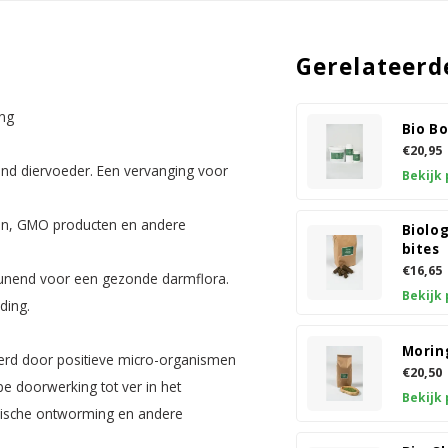
Gerelateerd
ing
Bio B
€20,95
end diervoeder. Een vervanging voor
Bekijk
ieven, GMO producten en andere
Biolo
bites
€16,65
eunend voor een gezonde darmflora.
Bekijk
ding.
Morin
erd door positieve micro-organismen
€20,50
e doorwerking tot ver in het
Bekijk
emische ontworming en andere