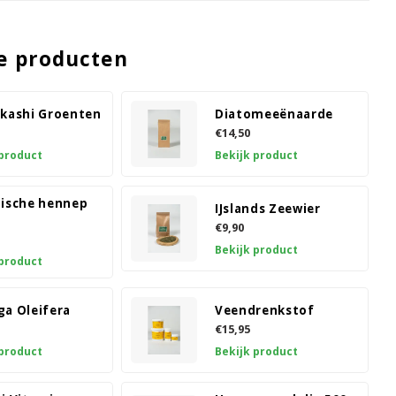
e producten
okashi Groenten
Diatomeeënaarde
€14,50
 product
Bekijk product
gische hennep
IJslands Zeewier
€9,90
Bekijk product
 product
ga Oleifera
Veendrenkstof
€15,95
 product
Bekijk product