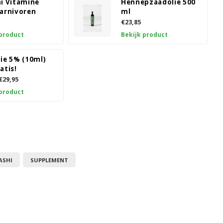
hi Vitamine
Hennepzaadolie 500
carnivoren
ml
€23,85
 product
Bekijk product
ie 5% (10ml)
atis!
€29,95
 product
ASHI
SUPPLEMENT