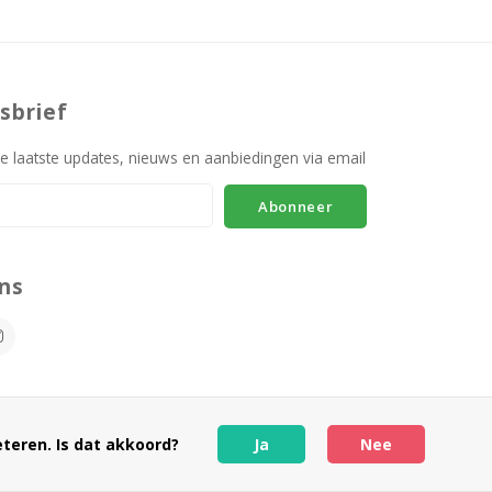
sbrief
e laatste updates, nieuws en aanbiedingen via email
Abonneer
ns
teren. Is dat akkoord?
Ja
Nee