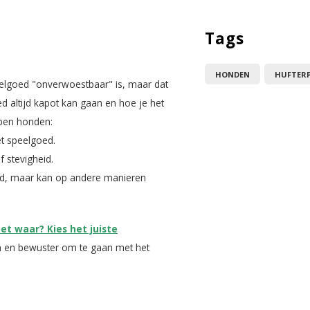
Tags
HONDEN
HUFTER
elgoed "onverwoestbaar" is, maar dat
ed altijd kapot kan gaan en hoe je het
ypen honden:
et speelgoed.
f stevigheid.
oed, maar kan op andere manieren
et waar? Kies het juiste
n en bewuster om te gaan met het