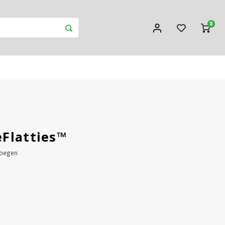
0
Flatties™
voegen