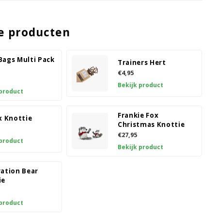
e producten
Bags Multi Pack
Trainers Hert
€4,95
Bekijk product
 product
Frankie Fox
x Knottie
Christmas Knottie
€27,95
 product
Bekijk product
ration Bear
ie
 product