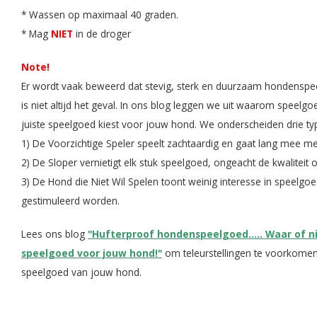
* Wassen op maximaal 40 graden.
* Mag
NIET
in de droger
Note!
Er wordt vaak beweerd dat stevig, sterk en duurzaam hondenspe
is niet altijd het geval. In ons blog leggen we uit waarom speelgo
juiste speelgoed kiest voor jouw hond. We onderscheiden drie t
1) De Voorzichtige Speler speelt zachtaardig en gaat lang mee m
2) De Sloper vernietigt elk stuk speelgoed, ongeacht de kwaliteit o
3) De Hond die Niet Wil Spelen toont weinig interesse in speelg
gestimuleerd worden.
Lees ons blog
"Hufterproof hondenspeelgoed..... Waar of ni
speelgoed voor jouw hond!"
om teleurstellingen te voorkome
speelgoed van jouw hond.