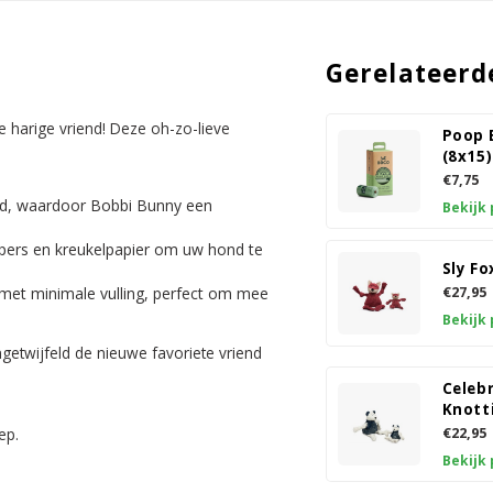
Gerelateerd
 harige vriend! Deze oh-zo-lieve
Poop 
(8x15)
€7,75
d, waardoor Bobbi Bunny een
Bekijk
pers en kreukelpapier om uw hond te
Sly Fo
€27,95
 met minimale vulling, perfect om mee
Bekijk
getwijfeld de nieuwe favoriete vriend
Celeb
Knott
ep.
€22,95
Bekijk