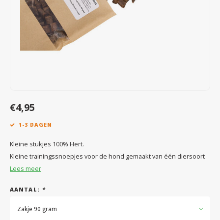
Speelgoed
Anti vlo/teek/worm
Coaching; Steun & Rouwverwerking
Water
Vitam
Regen
Gewri
Tuigen, lijnen en kleding
Tuigen en lijnen
Water
Horm
Horm
Manden en dekens
Vachtonderhoud
Trimt
Luch
Luch
Overige
Apotheek
Blaas 
Blaas
€4,95
Vacht
1-3 DAGEN
Immu
Kleine stukjes 100% Hert.
Kleine trainingssnoepjes voor de hond gemaakt van één diersoort
Lees meer
AANTAL:
*
Zakje 90 gram