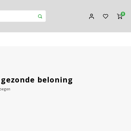
0
 gezonde beloning
voegen