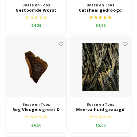
Bosse en Toos
Bosse en Toos
Gestoomde Worst
Catshaai gedroogd
Hert
€4,25
€4,95
Bosse en Toos
Bosse en Toos
Rog Vleugels groot &
Meervalhuid gezaagd
stevig
ca. 20 cm
€6,50
€5,50