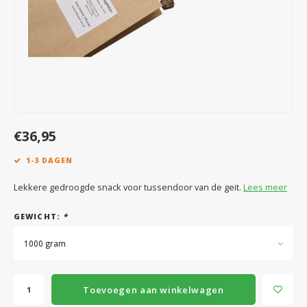
Speelgoed
Anti vlo/teek/worm
Coaching; Steun & Rouwverwerking
Water
Vitam
Regen
Gewri
Tuigen, lijnen en kleding
Tuigen en lijnen
Water
Horm
Horm
Manden en dekens
Vachtonderhoud
Trimt
Luch
Luch
Overige
Apotheek
Blaas 
Blaas
€36,95
Vacht
1-3 DAGEN
Immu
Lekkere gedroogde snack voor tussendoor van de geit.
Lees meer
GEWICHT:
*
1000 gram
Toevoegen aan winkelwagen