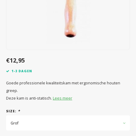
Speelgoed
Anti vlo/teek/worm
Coaching; Steun & Rouwverwerking
Water
Vitam
Regen
Gewri
Tuigen, lijnen en kleding
Tuigen en lijnen
Water
Horm
Horm
Manden en dekens
Vachtonderhoud
Trimt
Luch
Luch
Overige
Apotheek
Blaas 
Blaas
€12,95
Vacht
1-3 DAGEN
Immu
Goede professionele kwaliteitskam met ergonomische houten
greep.
Deze kam is anti-statisch.
Lees meer
SIZE:
*
Grof