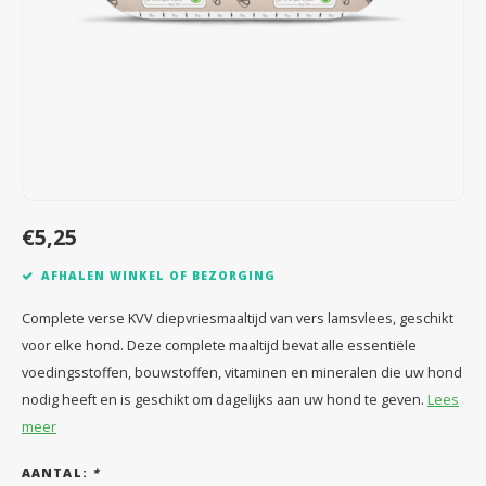
Speelgoed
Anti vlo/teek/worm
Coaching; Steun & Rouwverwerking
Water
Vitam
Regen
Gewri
Tuigen, lijnen en kleding
Tuigen en lijnen
Water
Horm
Horm
Manden en dekens
Vachtonderhoud
Trimt
Luch
Luch
Overige
Apotheek
Blaas 
Blaas
€5,25
Vacht
AFHALEN WINKEL OF BEZORGING
Immu
Complete verse KVV diepvriesmaaltijd van vers lamsvlees, geschikt
voor elke hond. Deze complete maaltijd bevat alle essentiële
voedingsstoffen, bouwstoffen, vitaminen en mineralen die uw hond
nodig heeft en is geschikt om dagelijks aan uw hond te geven.
Lees
meer
AANTAL:
*