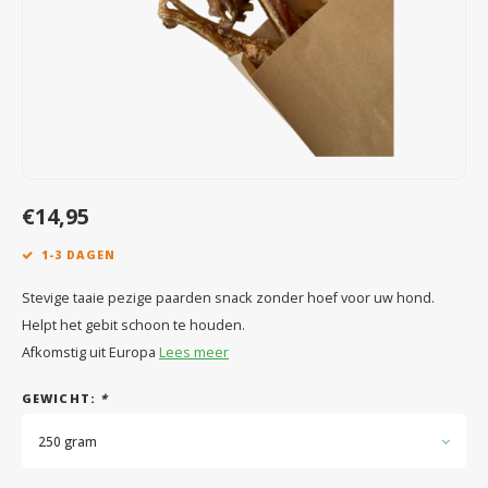
Speelgoed
Anti vlo/teek/worm
Coaching; Steun & Rouwverwerking
Water
Vitam
Regen
Gewri
Tuigen, lijnen en kleding
Tuigen en lijnen
Water
Horm
Horm
Manden en dekens
Vachtonderhoud
Trimt
Luch
Luch
Overige
Apotheek
Blaas 
Blaas
€14,95
Vacht
1-3 DAGEN
Immu
Stevige taaie pezige paarden snack zonder hoef voor uw hond.
Helpt het gebit schoon te houden.
Afkomstig uit Europa
Lees meer
GEWICHT:
*
250 gram