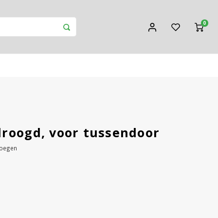
0
roogd, voor tussendoor
voegen