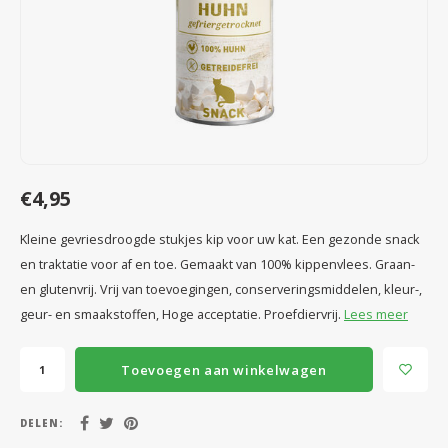
Speelgoed
Anti vlo/teek/worm
Coaching; Steun & Rouwverwerking
Water
Vitam
Regen
Gewri
Tuigen, lijnen en kleding
Tuigen en lijnen
Water
Horm
Horm
Manden en dekens
Vachtonderhoud
Trimt
Luch
Luch
Overige
Apotheek
Blaas 
Blaas
€4,95
Vacht
Kleine gevriesdroogde stukjes kip voor uw kat. Een gezonde snack
en traktatie voor af en toe. Gemaakt van 100% kippenvlees. Graan-
Immu
en glutenvrij. Vrij van toevoegingen, conserveringsmiddelen, kleur-,
geur- en smaakstoffen, Hoge acceptatie. Proefdiervrij.
Lees meer
Toevoegen aan winkelwagen
DELEN: