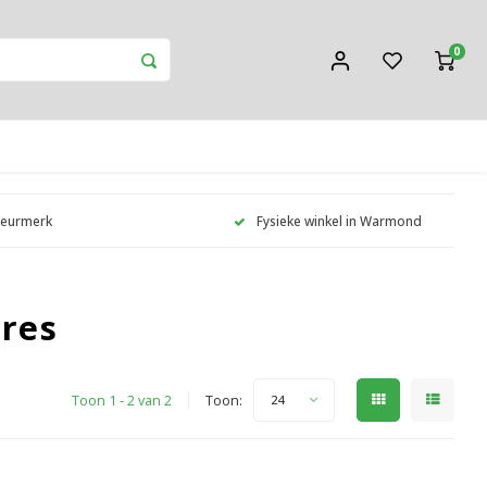
0
Keurmerk
Fysieke winkel in Warmond
res
Toon 1 - 2 van 2
Toon:
24