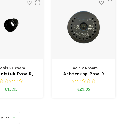
ools 2 Groom
Tools 2 Groom
elstuk Paw-R,
Achterkap Paw-R
R, Super Paw-R
Waterblazer
€13,95
€29,95
keken