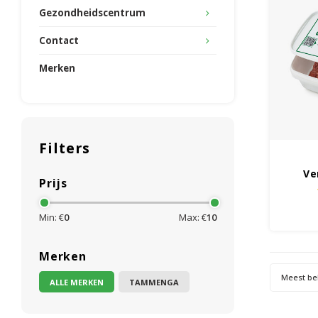
Gezondheidscentrum
Contact
Merken
Filters
Ve
Prijs
Min: €
0
Max: €
10
Merken
Meest be
ALLE MERKEN
TAMMENGA