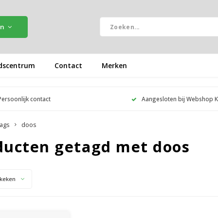
ën
dscentrum
Contact
Merken
Persoonlijk contact
Aangesloten bij Webshop 
ags
doos
ducten getagd met doos
keken