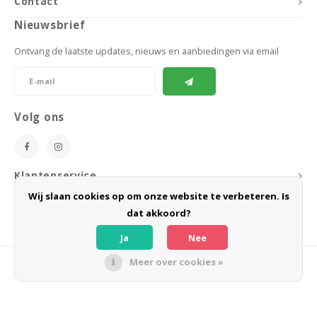
Contact
Nieuwsbrief
Ontvang de laatste updates, nieuws en aanbiedingen via email
Volg ons
Klantenservice
Wij slaan cookies op om onze website te verbeteren. Is
Mijn account
dat akkoord?
Ja
Nee
Meer over cookies »
© Copyright 2026 BoeZLife - Powered by
Lightspeed
- Theme by
Shopmonkey