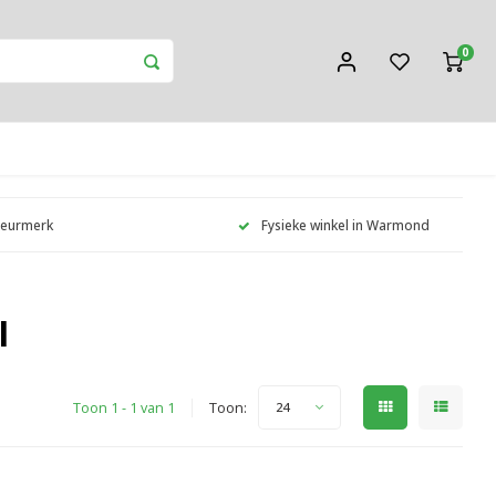
0
Keurmerk
Fysieke winkel in Warmond
l
Toon 1 - 1 van 1
Toon:
24