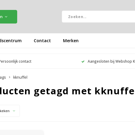
ën
dscentrum
Contact
Merken
Persoonlijk contact
Aangesloten bij Webshop 
ags
kknuffel
ducten getagd met kknuffe
keken