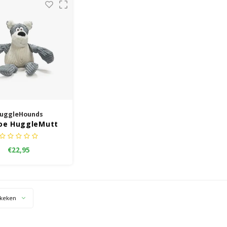
uggleHounds
oe HuggleMutt
Knottie
€22,95
keken