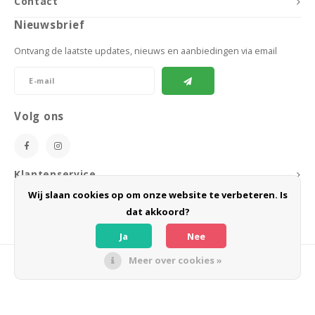
Contact
Nieuwsbrief
Ontvang de laatste updates, nieuws en aanbiedingen via email
Volg ons
Klantenservice
Wij slaan cookies op om onze website te verbeteren. Is
Mijn account
dat akkoord?
Ja
Nee
Meer over cookies »
© Copyright 2026 BoeZLife - Powered by
Lightspeed
- Theme by
Shopmonkey