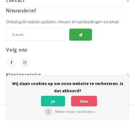
Contact
Nieuwsbrief
Ontvang de laatste updates, nieuws en aanbiedingen via email
Volg ons
Klantenservice
Wij slaan cookies op om onze website te verbeteren. Is
Mijn account
dat akkoord?
Ja
Nee
Meer over cookies »
© Copyright 2026 BoeZLife - Powered by
Lightspeed
- Theme by
Shopmonkey