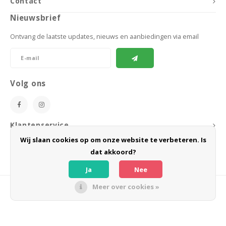
Contact
Nieuwsbrief
Ontvang de laatste updates, nieuws en aanbiedingen via email
Volg ons
Klantenservice
Wij slaan cookies op om onze website te verbeteren. Is
Mijn account
dat akkoord?
Ja
Nee
Meer over cookies »
© Copyright 2026 BoeZLife - Powered by
Lightspeed
- Theme by
Shopmonkey