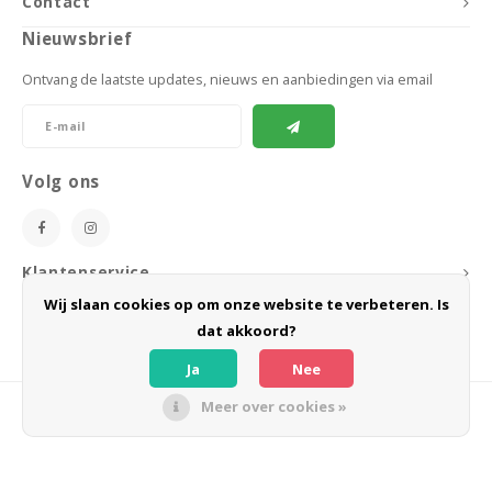
Contact
Nieuwsbrief
Ontvang de laatste updates, nieuws en aanbiedingen via email
Volg ons
Klantenservice
Wij slaan cookies op om onze website te verbeteren. Is
Mijn account
dat akkoord?
Ja
Nee
Meer over cookies »
© Copyright 2026 BoeZLife - Powered by
Lightspeed
- Theme by
Shopmonkey