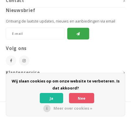
Contact
Nieuwsbrief
Ontvang de laatste updates, nieuws en aanbiedingen via email
Volg ons
Klantenservice
Wij slaan cookies op om onze website te verbeteren. Is
Mijn account
dat akkoord?
Ja
Nee
Meer over cookies »
© Copyright 2026 BoeZLife - Powered by
Lightspeed
- Theme by
Shopmonkey